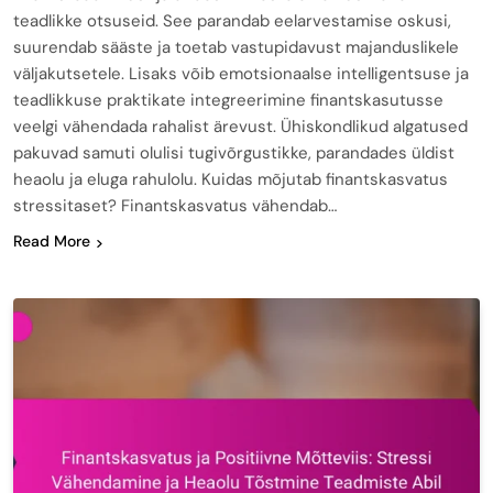
teadlikke otsuseid. See parandab eelarvestamise oskusi,
suurendab sääste ja toetab vastupidavust majanduslikele
väljakutsetele. Lisaks võib emotsionaalse intelligentsuse ja
teadlikkuse praktikate integreerimine finantskasutusse
veelgi vähendada rahalist ärevust. Ühiskondlikud algatused
pakuvad samuti olulisi tugivõrgustikke, parandades üldist
heaolu ja eluga rahulolu. Kuidas mõjutab finantskasvatus
stressitaset? Finantskasvatus vähendab…
Read More