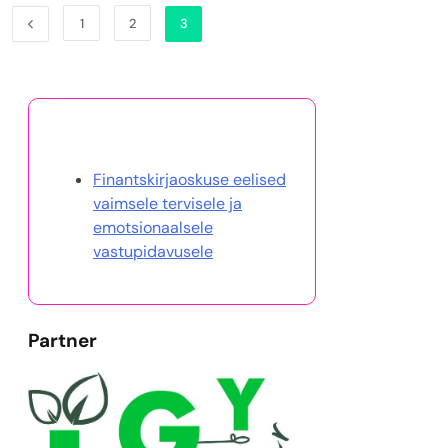
1
2
3
Avasta juhuslik postitus
Finantskirjaoskuse eelised
vaimsele tervisele ja
emotsionaalsele
vastupidavusele
Partner