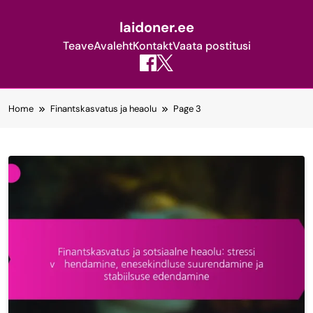
laidoner.ee
Teave
Avaleht
Kontakt
Vaata postitusi
Skip
Home
Finantskasvatus ja heaolu
Page 3
to
content