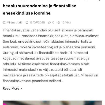
heaolu suurendamine ja finantsilise
enesekindluse loomine
Milena Jurić
16/07/2025
0
15 Mins
Finantskasvatus vähendab oluliselt stressi ja parandab
heaolu, suurendades finantskirjaoskust ja otsustusvõimet.
See loob enesekindlust, võimaldades inimestel hallata
eelarveid, mõista investeeringuid ja planeerida pensioni.
Uuringud näitavad, et finantsiliselt haritud inimesed
kogevad madalamat ärevuse taset ja suuremat eluga
rahulolu. Aktiivne osalemine finantskasvatuses aitab
inimestel majanduslikke väljakutseid tõhusamalt
navigeerida ja saavutada pikaajalist stabiilsust. Millised on
finantskasvatuse peamised eelised…
Read More