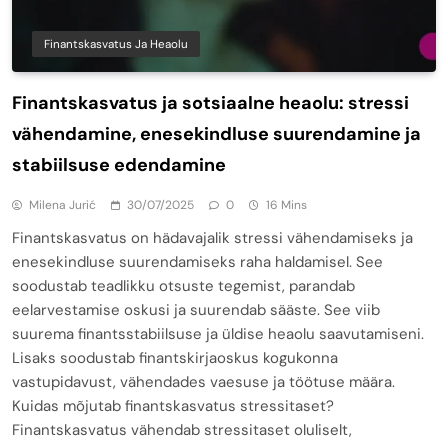
Finantskasvatus Ja Heaolu
Finantskasvatus ja sotsiaalne heaolu: stressi
vähendamine, enesekindluse suurendamine ja
stabiilsuse edendamine
Milena Jurić
30/07/2025
0
16 Mins
Finantskasvatus on hädavajalik stressi vähendamiseks ja
enesekindluse suurendamiseks raha haldamisel. See
soodustab teadlikku otsuste tegemist, parandab
eelarvestamise oskusi ja suurendab sääste. See viib
suurema finantsstabiilsuse ja üldise heaolu saavutamiseni.
Lisaks soodustab finantskirjaoskus kogukonna
vastupidavust, vähendades vaesuse ja töötuse määra.
Kuidas mõjutab finantskasvatus stressitaset?
Finantskasvatus vähendab stressitaset oluliselt,