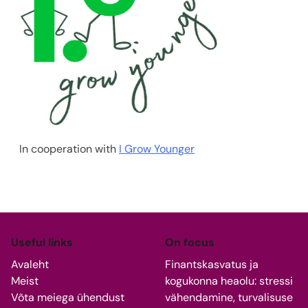
In cooperation with
I Grow Younger
Useful links
On focus
Avaleht
Finantskasvatus ja
Meist
kogukonna heaolu: stressi
Võta meiega ühendust
vähendamine, turvalisuse