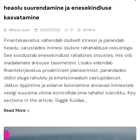
heaolu suurendamine ja enesekindluse
kasvatamine
Milena Jurić
29/07/2025
0
18 Mins
Finantskasvatus vähendab oluliselt stressi ja parandab
heaolu, varustades inimesi oluliste rahahalduse oskustega.
See soodustab enesekindlust rahalistes otsustes, mis viib
madalamate ärevuse tasemeteni. Lisaks edendab
finantskirjaoskus proaktiivset planeerimist, parandades
üldist eluga rahulolu ja emotsionaalset vastupidavust.
Jätkuv õppimine ja eelarve koostamine annavad inimestele
veelgi suurema võime kontrollida oma rahalist tulevikku. Key
sections in the article: Toggle Kuidas…
Read More