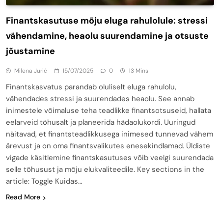
Finantskasutuse mõju eluga rahulolule: stressi
vähendamine, heaolu suurendamine ja otsuste
jõustamine
Milena Jurić
15/07/2025
0
13 Mins
Finantskasvatus parandab oluliselt eluga rahulolu,
vähendades stressi ja suurendades heaolu. See annab
inimestele võimaluse teha teadlikke finantsotsuseid, hallata
eelarveid tõhusalt ja planeerida hädaolukordi. Uuringud
näitavad, et finantsteadlikkusega inimesed tunnevad vähem
ärevust ja on oma finantsvalikutes enesekindlamad. Üldiste
vigade käsitlemine finantskasutuses võib veelgi suurendada
selle tõhusust ja mõju elukvaliteedile. Key sections in the
article: Toggle Kuidas…
Read More