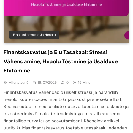
Finantskasvatus Ja Heaolu
Finantskasvatus ja Elu Tasakaal: Stressi
Vähendamine, Heaolu Tõstmine ja Usalduse
Ehitamine
Milena Jurić
16/07/2025
0
19 Mins
Finantskasvatus vähendab oluliselt stressi ja parandab
heaolu, suurendades finantskirjaoskust ja enesekindlust.
See varustab inimesi oluliste eelarve koostamise oskuste ja
investeerimisvõimaluste teadmistega, mis viib suurema
finantsilise turvalisuse saavutamiseni. Käesolev artikkel
uurib, kuidas finantskasvatus toetab elutasakaalu, edendab