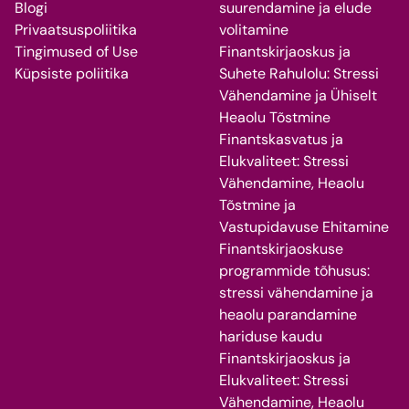
Blogi
suurendamine ja elude
Privaatsuspoliitika
volitamine
Tingimused of Use
Finantskirjaoskus ja
Küpsiste poliitika
Suhete Rahulolu: Stressi
Vähendamine ja Ühiselt
Heaolu Tõstmine
Finantskasvatus ja
Elukvaliteet: Stressi
Vähendamine, Heaolu
Tõstmine ja
Vastupidavuse Ehitamine
Finantskirjaoskuse
programmide tõhusus:
stressi vähendamine ja
heaolu parandamine
hariduse kaudu
Finantskirjaoskus ja
Elukvaliteet: Stressi
Vähendamine, Heaolu