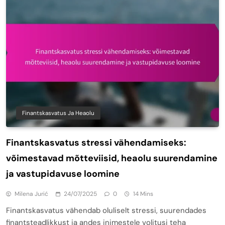
Finantskasvatus Ja Heaolu
Finantskasvatus stressi vähendamiseks:
võimestavad mõtteviisid, heaolu suurendamine
ja vastupidavuse loomine
Milena Jurić
24/07/2025
0
14 Mins
Finantskasvatus vähendab oluliselt stressi, suurendades
finantsteadlikkust ja andes inimestele volitusi teha