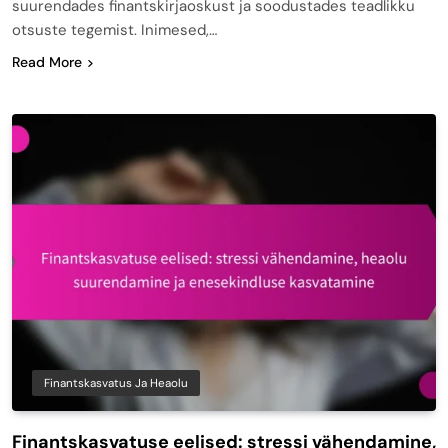
suurendades finantskirjaoskust ja soodustades teadlikku
otsuste tegemist. Inimesed,…
Read More
Finantskasvatus Ja Heaolu
Finantskasvatuse eelised: stressi vähendamine,