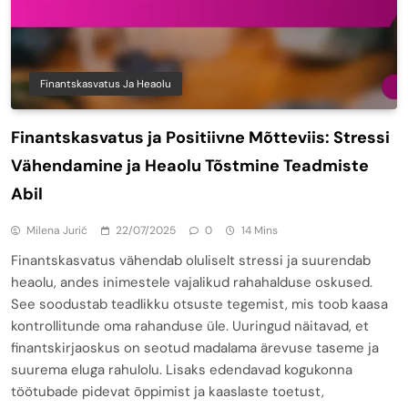
Finantskasvatus Ja Heaolu
Finantskasvatus ja Positiivne Mõtteviis: Stressi
Vähendamine ja Heaolu Tõstmine Teadmiste
Abil
Milena Jurić
22/07/2025
0
14 Mins
Finantskasvatus vähendab oluliselt stressi ja suurendab
heaolu, andes inimestele vajalikud rahahalduse oskused.
See soodustab teadlikku otsuste tegemist, mis toob kaasa
kontrollitunde oma rahanduse üle. Uuringud näitavad, et
finantskirjaoskus on seotud madalama ärevuse taseme ja
suurema eluga rahulolu. Lisaks edendavad kogukonna
töötubade pidevat õppimist ja kaaslaste toetust,