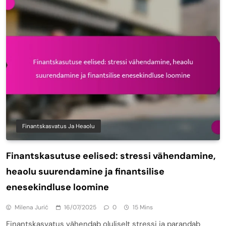
Finantskasvatus Ja Heaolu
Finantskasutuse eelised: stressi vähendamine,
heaolu suurendamine ja finantsilise
enesekindluse loomine
Milena Jurić
16/07/2025
0
15 Mins
Finantskasvatus vähendab oluliselt stressi ja parandab