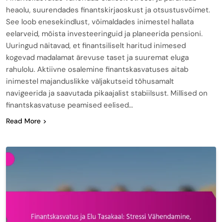
heaolu, suurendades finantskirjaoskust ja otsustusvõimet.
See loob enesekindlust, võimaldades inimestel hallata
eelarveid, mõista investeeringuid ja planeerida pensioni.
Uuringud näitavad, et finantsiliselt haritud inimesed
kogevad madalamat ärevuse taset ja suuremat eluga
rahulolu. Aktiivne osalemine finantskasvatuses aitab
inimestel majanduslikke väljakutseid tõhusamalt
navigeerida ja saavutada pikaajalist stabiilsust. Millised on
finantskasvatuse peamised eelised…
Read More