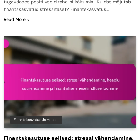
tugevdades positiivseid rahalisi käitumisi. Kuidas mõjutab
finantskasvatus stressitaset? Finantskasvatus…
Read More
Finantskasvatus Ja Heaolu
Finantskasutuse eelised: stressi vähendamine,