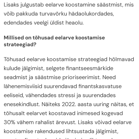
Lisaks julgustab eelarve koostamine säästmist, mis
võib pakkuda turvavõrku hädaolukordades,
edendades veelgi üldist heaolu.
Millised on tõhusad eelarve koostamise
strateegiad?
Tõhusad eelarve koostamise strateegiad hõlmavad
kulude jälgimist, selgete finantseesmärkide
seadmist ja säästmise prioriseerimist. Need
lähenemisviisid suurendavad finantskasvatuse
eeliseid, vähendades stressi ja suurendades
enesekindlust. Näiteks 2022. aasta uuring näitas, et
tõhusalt eelarvet koostavad inimesed kogevad
30% vähem rahalist ärevust. Lisaks võivad eelarve
koostamise rakendused lihtsustada jälgimist,