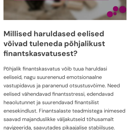
Millised haruldased eelised
võivad tuleneda põhjalikust
finantskasvatusest?
Põhjalik finantskasvatus võib tuua haruldasi
eeliseid, nagu suurenenud emotsionaalne
vastupidavus ja paranenud otsustusvõime. Need
eelised vähendavad finantsstressi, edendavad
heaolutunnet ja suurendavad finantsilist
enesekindlust. Finantsalaste teadmistega inimesed
saavad majanduslikke väljakutseid tõhusamalt
navigeerida, saavutades pikaajalise stabiilsuse.