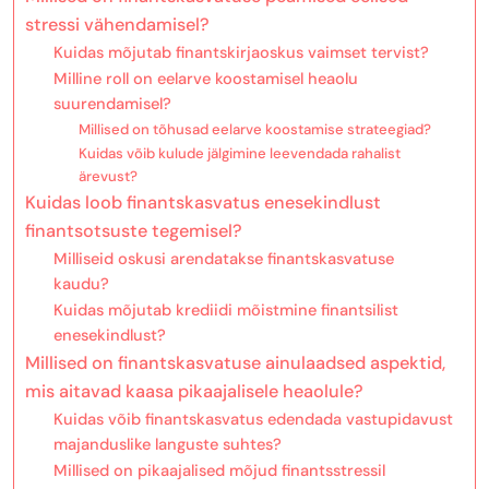
stressi vähendamisel?
Kuidas mõjutab finantskirjaoskus vaimset tervist?
Milline roll on eelarve koostamisel heaolu
suurendamisel?
Millised on tõhusad eelarve koostamise strateegiad?
Kuidas võib kulude jälgimine leevendada rahalist
ärevust?
Kuidas loob finantskasvatus enesekindlust
finantsotsuste tegemisel?
Milliseid oskusi arendatakse finantskasvatuse
kaudu?
Kuidas mõjutab krediidi mõistmine finantsilist
enesekindlust?
Millised on finantskasvatuse ainulaadsed aspektid,
mis aitavad kaasa pikaajalisele heaolule?
Kuidas võib finantskasvatus edendada vastupidavust
majanduslike languste suhtes?
Millised on pikaajalised mõjud finantsstressil