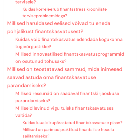
tervisele?
Kuidas korreleerub finantsstress krooniliste
terviseprobleemidega?
Millised haruldased eelised võivad tuleneda
põhjalikust finantskasvatusest?
Kuidas võib finantskasvatus edendada kogukonna
tugivõrgustikke?
Millised innovaatilised finantskasvatusprogrammid
on osutunud tõhusaks?
Millised on teostatavad sammud, mida inimesed
saavad astuda oma finantskasvatuse
parandamiseks?
Millised ressursid on saadaval finantskirjaoskuse
parandamiseks?
Milliseid levinud vigu tuleks finantskasvatuses
vältida?
Kuidas luua isikupärastatud finantskasvatuse plaan?
Millised on parimad praktikad finantsilise heaolu
säilitamiseks?