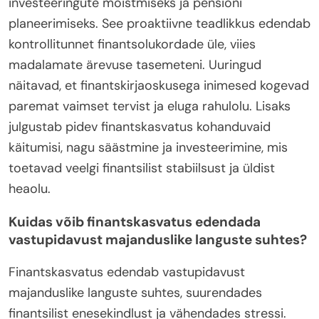
investeeringute mõistmiseks ja pensioni
planeerimiseks. See proaktiivne teadlikkus edendab
kontrollitunnet finantsolukordade üle, viies
madalamate ärevuse tasemeteni. Uuringud
näitavad, et finantskirjaoskusega inimesed kogevad
paremat vaimset tervist ja eluga rahulolu. Lisaks
julgustab pidev finantskasvatus kohanduvaid
käitumisi, nagu säästmine ja investeerimine, mis
toetavad veelgi finantsilist stabiilsust ja üldist
heaolu.
Kuidas võib finantskasvatus edendada
vastupidavust majanduslike languste suhtes?
Finantskasvatus edendab vastupidavust
majanduslike languste suhtes, suurendades
finantsilist enesekindlust ja vähendades stressi.