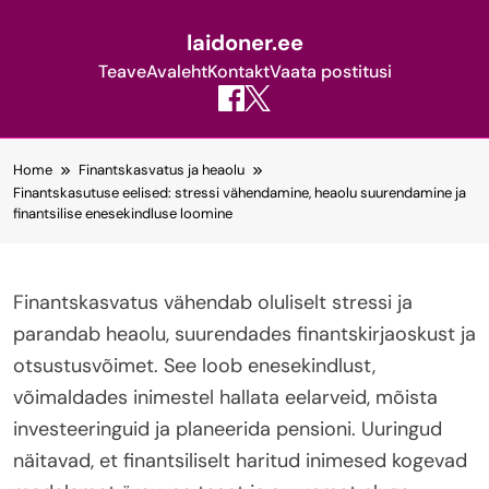
laidoner.ee
Teave
Avaleht
Kontakt
Vaata postitusi
Skip
Home
Finantskasvatus ja heaolu
to
Finantskasutuse eelised: stressi vähendamine, heaolu suurendamine ja
content
finantsilise enesekindluse loomine
Finantskasvatus vähendab oluliselt stressi ja
parandab heaolu, suurendades finantskirjaoskust ja
otsustusvõimet. See loob enesekindlust,
võimaldades inimestel hallata eelarveid, mõista
investeeringuid ja planeerida pensioni. Uuringud
näitavad, et finantsiliselt haritud inimesed kogevad