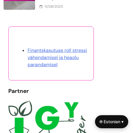
11/08/2025
Avasta juhuslik postitus
Finantskasutuse roll stressi
vähendamisel ja heaolu
parandamisel
Partner
🌐 Estonian ▾