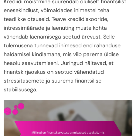
Krediidi mõistmine suurendab oluliselt finantsilist
enesekindlust, võimaldades inimestel teha
teadlikke otsuseid. Teave krediidiskooride,
intressimäärade ja laenutingimuste kohta
vähendab laenamisega seotud ärevust. Selle
tulemusena tunnevad inimesed end rahanduse
haldamisel kindlamana, mis viib parema üldise
heaolu saavutamiseni. Uuringud näitavad, et
finantskirjaoskus on seotud vähendatud
stressitasemete ja suurema finantsilise
stabiilsusega.