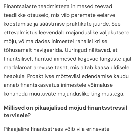
Finantsalaste teadmistega inimesed teevad
teadlikke otsuseid, mis viib paremate eelarve
koostamise ja säästmise praktikate juurde. See
ettevalmistus leevendab majanduslike väljakutsete
mõju, võimaldades inimestel rahalisi kriise
tõhusamalt navigeerida. Uuringud näitavad, et
finantsiliselt haritud inimesed kogevad languste ajal
madalamat ärevuse taset, mis aitab kaasa üldisele
heaolule. Proaktiivse mõtteviisi edendamise kaudu
annab finantskasvatus inimestele võimaluse
kohaneda muutuvate majanduslike tingimustega.
Millised on pikaajalised mõjud finantsstressil
tervisele?
Pikaajaline finantsstress võib viia erinevate