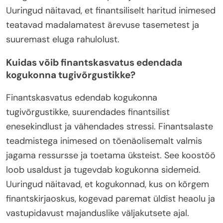
Uuringud näitavad, et finantsiliselt haritud inimesed
teatavad madalamatest ärevuse tasemetest ja
suuremast eluga rahulolust.
Kuidas võib finantskasvatus edendada
kogukonna tugivõrgustikke?
Finantskasvatus edendab kogukonna
tugivõrgustikke, suurendades finantsilist
enesekindlust ja vähendades stressi. Finantsalaste
teadmistega inimesed on tõenäolisemalt valmis
jagama ressursse ja toetama üksteist. See koostöö
loob usaldust ja tugevdab kogukonna sidemeid.
Uuringud näitavad, et kogukonnad, kus on kõrgem
finantskirjaoskus, kogevad paremat üldist heaolu ja
vastupidavust majanduslike väljakutsete ajal.