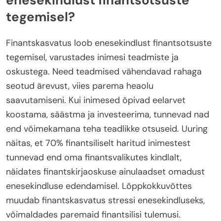
enesekindlust finantsotsuste
tegemisel?
Finantskasvatus loob enesekindlust finantsotsuste
tegemisel, varustades inimesi teadmiste ja
oskustega. Need teadmised vähendavad rahaga
seotud ärevust, viies parema heaolu
saavutamiseni. Kui inimesed õpivad eelarvet
koostama, säästma ja investeerima, tunnevad nad
end võimekamana teha teadlikke otsuseid. Uuring
näitas, et 70% finantsiliselt haritud inimestest
tunnevad end oma finantsvalikutes kindlalt,
näidates finantskirjaoskuse ainulaadset omadust
enesekindluse edendamisel. Lõppkokkuvõttes
muudab finantskasvatus stressi enesekindluseks,
võimaldades paremaid finantsilisi tulemusi.