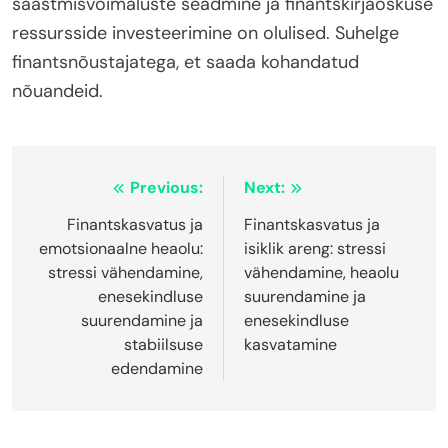
säästmisvõimaluste seadmine ja finantskirjaoskuse
ressursside investeerimine on olulised. Suhelge
finantsnõustajatega, et saada kohandatud
nõuandeid.
Post
Previous:
Next:
navigation
Finantskasvatus ja
Finantskasvatus ja
emotsionaalne heaolu:
isiklik areng: stressi
stressi vähendamine,
vähendamine, heaolu
enesekindluse
suurendamine ja
suurendamine ja
enesekindluse
stabiilsuse
kasvatamine
edendamine