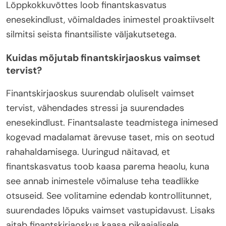
Lõppkokkuvõttes loob finantskasvatus
enesekindlust, võimaldades inimestel proaktiivselt
silmitsi seista finantsiliste väljakutsetega.
Kuidas mõjutab finantskirjaoskus vaimset
tervist?
Finantskirjaoskus suurendab oluliselt vaimset
tervist, vähendades stressi ja suurendades
enesekindlust. Finantsalaste teadmistega inimesed
kogevad madalamat ärevuse taset, mis on seotud
rahahaldamisega. Uuringud näitavad, et
finantskasvatus toob kaasa parema heaolu, kuna
see annab inimestele võimaluse teha teadlikke
otsuseid. See volitamine edendab kontrollitunnet,
suurendades lõpuks vaimset vastupidavust. Lisaks
aitab finantskirjaoskus kaasa pikaajalisele