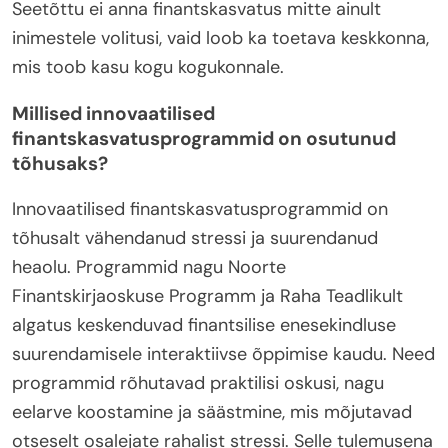
Seetõttu ei anna finantskasvatus mitte ainult
inimestele volitusi, vaid loob ka toetava keskkonna,
mis toob kasu kogu kogukonnale.
Millised innovaatilised
finantskasvatusprogrammid on osutunud
tõhusaks?
Innovaatilised finantskasvatusprogrammid on
tõhusalt vähendanud stressi ja suurendanud
heaolu. Programmid nagu Noorte
Finantskirjaoskuse Programm ja Raha Teadlikult
algatus keskenduvad finantsilise enesekindluse
suurendamisele interaktiivse õppimise kaudu. Need
programmid rõhutavad praktilisi oskusi, nagu
eelarve koostamine ja säästmine, mis mõjutavad
otseselt osalejate rahalist stressi. Selle tulemusena