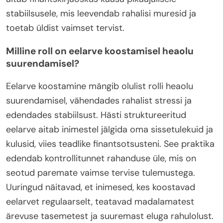
stabiilsusele, mis leevendab rahalisi muresid ja
toetab üldist vaimset tervist.
Milline roll on eelarve koostamisel heaolu
suurendamisel?
Eelarve koostamine mängib olulist rolli heaolu
suurendamisel, vähendades rahalist stressi ja
edendades stabiilsust. Hästi struktureeritud
eelarve aitab inimestel jälgida oma sissetulekuid ja
kulusid, viies teadlike finantsotsusteni. See praktika
edendab kontrollitunnet rahanduse üle, mis on
seotud paremate vaimse tervise tulemustega.
Uuringud näitavad, et inimesed, kes koostavad
eelarvet regulaarselt, teatavad madalamatest
ärevuse tasemetest ja suuremast eluga rahulolust.