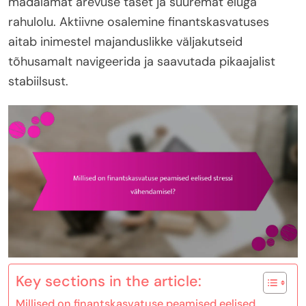
madalamat ärevuse taset ja suuremat eluga
rahulolu. Aktiivne osalemine finantskasvatuses
aitab inimestel majanduslikke väljakutseid
tõhusamalt navigeerida ja saavutada pikaajalist
stabiilsust.
Key sections in the article:
Millised on finantskasvatuse peamised eelised