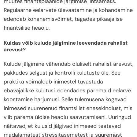
muutes finantsplaanide järgimise lihtsamaks.
Regulaarne eelarvete ülevaatamine ja kohandamine
edendab kohanemisvõimet, tagades pikaajalise
finantsilise heaolu.
Kuidas võib kulude jälgimine leevendada rahalist
ärevust?
Kulude jälgimine vähendab oluliselt rahalist ärevust,
pakkudes selgust ja kontrolli kulutuste üle. See
praktika võimaldab inimestel tuvastada
ebavajalikke kulutusi, edendades paremaid eelarve
koostamise harjumusi. Selle tulemusena kogevad
inimesed suurenenud finantsilist enesekindlust, mis
viib parema üldise heaolu saavutamiseni. Uuringud
näitavad, et kulusid jälgivad inimesed teatavad
madalamatest stressitasemetest ja suuremast