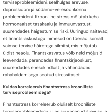
terviseprobleemideni, sealhulgas ärevuse,
depressiooni ja südame-veresoonkonna
probleemideni. Krooniline stress mõjutab keha
hormonaalset tasakaalu ja immuunvastust,
suurendades haigestumise riski. Uuringud näitavad,
et finantsraskustega inimesed on tõenäolisemalt
vaimse tervise häiretega silmitsi, mis mõjutab
üldist heaolu. Finantskasvatus võib neid mõjusid
leevendada, parandades finantskirjaoskust,
suurendades enesekindlust ja vähendades
rahahaldamisega seotud stressitaset.
Kuidas korreleerub finantsstress krooniliste
terviseprobleemidega?
Finantsstress korreleerub oluliselt krooniliste
terviseprobleemidega, viies suurenenud ärevuse ja