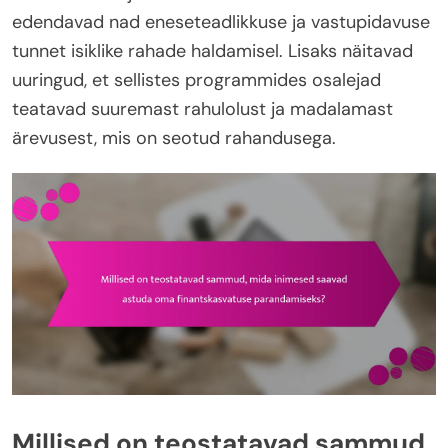
edendavad nad eneseteadlikkuse ja vastupidavuse
tunnet isiklike rahade haldamisel. Lisaks näitavad
uuringud, et sellistes programmides osalejad
teatavad suuremast rahulolust ja madalamast
ärevusest, mis on seotud rahandusega.
Millised on teostatavad sammud,