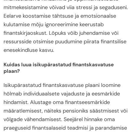
mitmekesistamine võivad viia stressi ja segaduseni.
Eelarve koostamise tähtsuse ja emotsionaalse
kulutamise mõju ignoreerimine keerustab
finantskirjaoskust. Lõpuks võib juhendamise või
ressursside otsimise puudumine piirata finantsilise
enesekindluse kasvu.
Kuidas luua isikupärastatud finantskasvatuse
plaan?
Isikupärastatud finantskasvatuse plaani loomine
hõlmab individuaalsete vajaduste ja eesmärkide
hindamist. Alustage oma finantseesmärkide
määratlemisest, näiteks pensioniks säästmisest või
võlgade vähendamisest. Seejärel hinnake oma
praeguseid finantsalaseid teadmisi ja parandamise