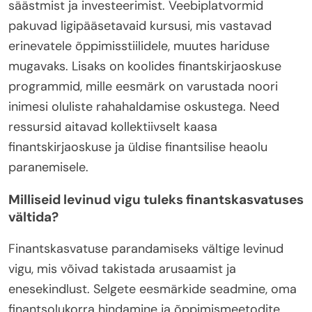
säästmist ja investeerimist. Veebiplatvormid
pakuvad ligipääsetavaid kursusi, mis vastavad
erinevatele õppimisstiilidele, muutes hariduse
mugavaks. Lisaks on koolides finantskirjaoskuse
programmid, mille eesmärk on varustada noori
inimesi oluliste rahahaldamise oskustega. Need
ressursid aitavad kollektiivselt kaasa
finantskirjaoskuse ja üldise finantsilise heaolu
paranemisele.
Milliseid levinud vigu tuleks finantskasvatuses
vältida?
Finantskasvatuse parandamiseks vältige levinud
vigu, mis võivad takistada arusaamist ja
enesekindlust. Selgete eesmärkide seadmine, oma
finantsolukorra hindamine ja õppimismeetodite