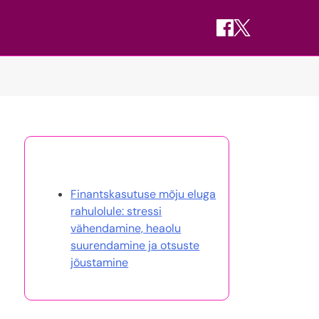
Avasta juhuslik postitus
Finantskasutuse mõju eluga
rahulolule: stressi
vähendamine, heaolu
suurendamine ja otsuste
jõustamine