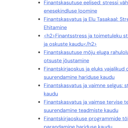
Finantskasutuse eelised: stressi vä
enesekindluse loomine
Finantskasvatus ja Elu Tasakaal: S
Ehitamine
<h2>Finantsstress ja toimetuleku s
ja oskuste kaudu</h2>
Finantskasutuse mõju eluga rahulol
otsuste jõustamine
Finantskirjaoskus ja eluks vajaliku
suurendamine hariduse kaudu
Finantskasvatus ja vaimne selgus: 
kaudu
Finantskasvatus ja vaimse tervise t
suurendamine teadmiste kaudu
Finantskirjaoskuse programmide tõ
parandamine hariduse kaudu