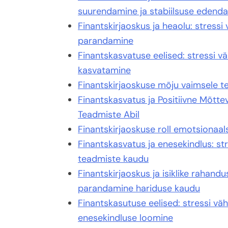
suurendamine ja stabiilsuse edend
Finantskirjaoskus ja heaolu: stress
parandamine
Finantskasvatuse eelised: stressi 
kasvatamine
Finantskirjaoskuse mõju vaimsele ter
Finantskasvatus ja Positiivne Mõtte
Teadmiste Abil
Finantskirjaoskuse roll emotsionaal
Finantskasvatus ja enesekindlus: s
teadmiste kaudu
Finantskirjaoskus ja isiklike rahan
parandamine hariduse kaudu
Finantskasutuse eelised: stressi vä
enesekindluse loomine