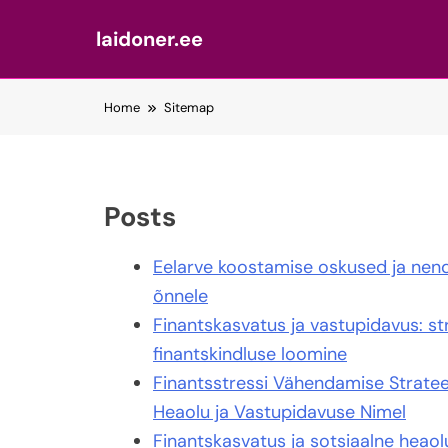
laidoner.ee
Skip
Home
Sitemap
to
content
Posts
Eelarve koostamise oskused ja nend
õnnele
Finantskasvatus ja vastupidavus: s
finantskindluse loomine
Finantsstressi Vähendamise Strate
Heaolu ja Vastupidavuse Nimel
Finantskasvatus ja sotsiaalne heaol