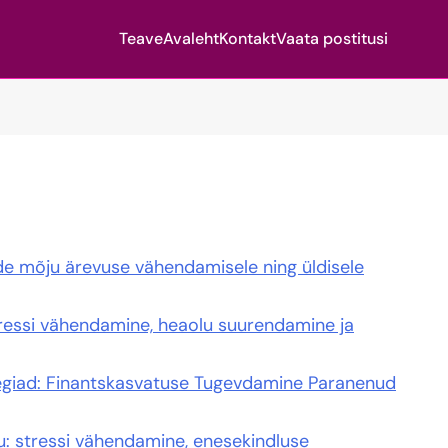
Teave
Avaleht
Kontakt
Vaata postitusi
e mõju ärevuse vähendamisele ning üldisele
tressi vähendamine, heaolu suurendamine ja
egiad: Finantskasvatuse Tugevdamine Paranenud
u: stressi vähendamine, enesekindluse