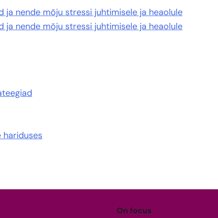
ja nende mõju stressi juhtimisele ja heaolule
ja nende mõju stressi juhtimisele ja heaolule
ateegiad
 hariduses
On focus