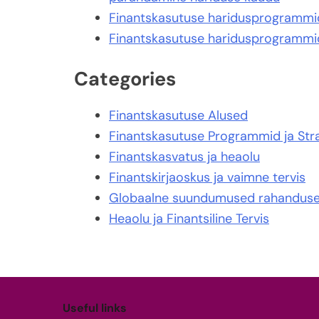
Finantskasutuse haridusprogrammid 
Finantskasutuse haridusprogrammid 
Categories
Finantskasutuse Alused
Finantskasutuse Programmid ja Str
Finantskasvatus ja heaolu
Finantskirjaoskus ja vaimne tervis
Globaalne suundumused rahanduse
Heaolu ja Finantsiline Tervis
Useful links