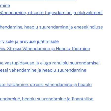
amine
i vähendamine, otsuste tugevdamine ja elukvaliteedi
vähendamine, heaolu suurendamine ja enesekindluse
visele ja ärevuse juhtimisele
viis: Stressi Vähendamine ja Heaolu Tõstmine
se vastupidavuse ja eluga rahulolu suurendamisel
tressi vähendamine ja heaolu suurendamine
duste haldamine: stressi vähendamine ja heaolu
hendamine, heaolu suurendamine ja finantsilise