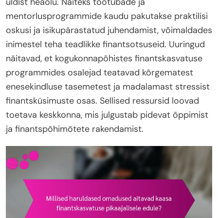
üldist heaolu. Näiteks töötubade ja
mentorlusprogrammide kaudu pakutakse praktilisi
oskusi ja isikupärastatud juhendamist, võimaldades
inimestel teha teadlikke finantsotsuseid. Uuringud
näitavad, et kogukonnapõhistes finantskasvatuse
programmides osalejad teatavad kõrgematest
enesekindluse tasemetest ja madalamast stressist
finantsküsimuste osas. Sellised ressursid loovad
toetava keskkonna, mis julgustab pidevat õppimist
ja finantspõhimõtete rakendamist.