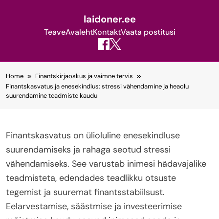
laidoner.ee
Teave
Avaleht
Kontakt
Vaata postitusi
Skip
Home
Finantskirjaoskus ja vaimne tervis
to
Finantskasvatus ja enesekindlus: stressi vähendamine ja heaolu
content
suurendamine teadmiste kaudu
Finantskasvatus on ülioluline enesekindluse
suurendamiseks ja rahaga seotud stressi
vähendamiseks. See varustab inimesi hädavajalike
teadmisteta, edendades teadlikku otsuste
tegemist ja suuremat finantsstabiilsust.
Eelarvestamise, säästmise ja investeerimise