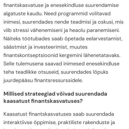
finantskasvatuse ja enesekindluse suurendamise
algatuste kaudu. Need programmid volitavad
inimesi, suurendades nende teadmisi ja oskusi, mis
viib stressi vähenemiseni ja heaolu paranemiseni.
Näiteks töötubades saab õpetada eelarvestamist,
säästmist ja investeerimist, muutes
finantskontseptsioonid kergemini lähenetatavaks.
Selle tulemusena saavad inimesed enesekindluse
teha teadlikke otsuseid, suurendades lõpuks
juurdepääsu finantsressurssidele.
Millised strateegiad võivad suurendada
kaasatust finantskasvatuses?
Kaasatust finantskasvatuses saab suurendada
interaktiivse õppimise, praktiliste rakenduste ja