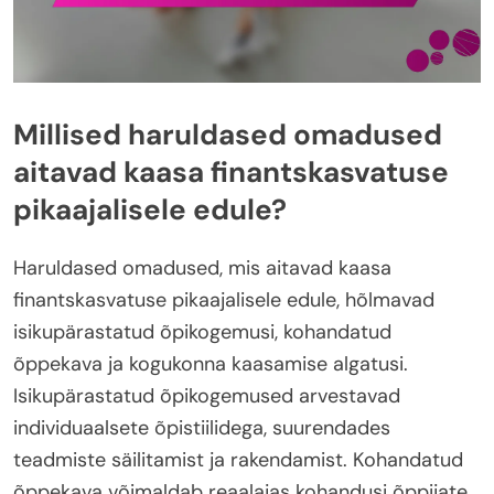
Millised haruldased omadused
aitavad kaasa finantskasvatuse
pikaajalisele edule?
Haruldased omadused, mis aitavad kaasa
finantskasvatuse pikaajalisele edule, hõlmavad
isikupärastatud õpikogemusi, kohandatud
õppekava ja kogukonna kaasamise algatusi.
Isikupärastatud õpikogemused arvestavad
individuaalsete õpistiilidega, suurendades
teadmiste säilitamist ja rakendamist. Kohandatud
õppekava võimaldab reaalajas kohandusi õppijate