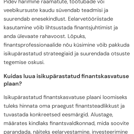
Pidev harimine raamatute, töötubade või
veebikursuste kaudu süvendab teadmisi ja
suurendab enesekindlust. Eelarvetööriistade
kasutamine võib lihtsustada finantsjuhtimist ja
anda ülevaate rahavoost. Lõpuks,
finantsprofessionaalide nõu küsimine võib pakkuda
isikupärastatud strateegiaid ja suurendada otsuste
tegemise oskusi.
Kuidas luua isikupärastatud finantskasvatuse
plaan?
Isikupärastatud finantskasvatuse plaani loomiseks
tuleks hinnata oma praegust finantsteadlikkust ja
tuvastada konkreetsed eesmärgid. Alustage,
määrates kindlaks finantsvaldkonnad, mida soovite
parandada, näiteks eelarvestamine, investeerimine