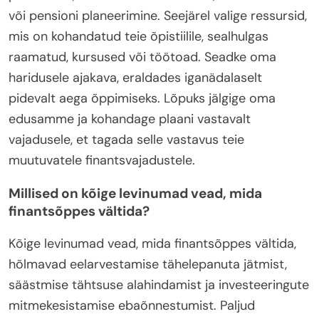
või pensioni planeerimine. Seejärel valige ressursid,
mis on kohandatud teie õpistiilile, sealhulgas
raamatud, kursused või töötoad. Seadke oma
haridusele ajakava, eraldades iganädalaselt
pidevalt aega õppimiseks. Lõpuks jälgige oma
edusamme ja kohandage plaani vastavalt
vajadusele, et tagada selle vastavus teie
muutuvatele finantsvajadustele.
Millised on kõige levinumad vead, mida
finantsõppes vältida?
Kõige levinumad vead, mida finantsõppes vältida,
hõlmavad eelarvestamise tähelepanuta jätmist,
säästmise tähtsuse alahindamist ja investeeringute
mitmekesistamise ebaõnnestumist. Paljud