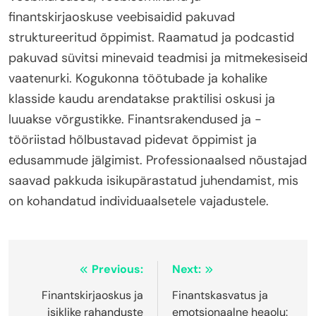
finantskirjaoskuse veebisaidid pakuvad
struktureeritud õppimist. Raamatud ja podcastid
pakuvad süvitsi minevaid teadmisi ja mitmekesiseid
vaatenurki. Kogukonna töötubade ja kohalike
klasside kaudu arendatakse praktilisi oskusi ja
luuakse võrgustikke. Finantsrakendused ja -
tööriistad hõlbustavad pidevat õppimist ja
edusammude jälgimist. Professionaalsed nõustajad
saavad pakkuda isikupärastatud juhendamist, mis
on kohandatud individuaalsetele vajadustele.
Post
Previous:
Next:
navigation
Finantskirjaoskus ja
Finantskasvatus ja
isiklike rahanduste
emotsionaalne heaolu: