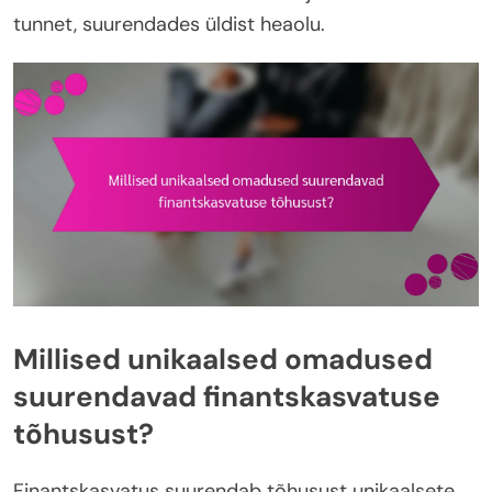
tunnet, suurendades üldist heaolu.
Millised unikaalsed omadused
suurendavad finantskasvatuse
tõhusust?
Finantskasvatus suurendab tõhusust unikaalsete