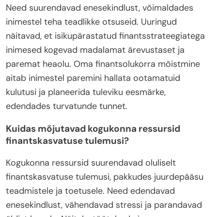
Need suurendavad enesekindlust, võimaldades
inimestel teha teadlikke otsuseid. Uuringud
näitavad, et isikupärastatud finantsstrateegiatega
inimesed kogevad madalamat ärevustaset ja
paremat heaolu. Oma finantsolukorra mõistmine
aitab inimestel paremini hallata ootamatuid
kulutusi ja planeerida tuleviku eesmärke,
edendades turvatunde tunnet.
Kuidas mõjutavad kogukonna ressursid
finantskasvatuse tulemusi?
Kogukonna ressursid suurendavad oluliselt
finantskasvatuse tulemusi, pakkudes juurdepääsu
teadmistele ja toetusele. Need edendavad
enesekindlust, vähendavad stressi ja parandavad