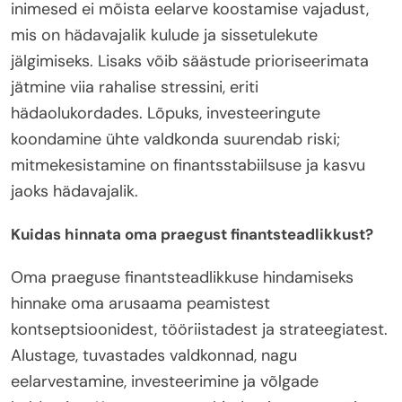
inimesed ei mõista eelarve koostamise vajadust,
mis on hädavajalik kulude ja sissetulekute
jälgimiseks. Lisaks võib säästude prioriseerimata
jätmine viia rahalise stressini, eriti
hädaolukordades. Lõpuks, investeeringute
koondamine ühte valdkonda suurendab riski;
mitmekesistamine on finantsstabiilsuse ja kasvu
jaoks hädavajalik.
Kuidas hinnata oma praegust finantsteadlikkust?
Oma praeguse finantsteadlikkuse hindamiseks
hinnake oma arusaama peamistest
kontseptsioonidest, tööriistadest ja strateegiatest.
Alustage, tuvastades valdkonnad, nagu
eelarvestamine, investeerimine ja võlgade