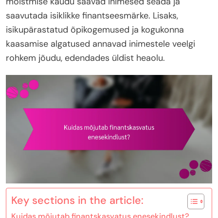
mõistmise kaudu saavad inimesed seada ja
saavutada isiklikke finantseesmärke. Lisaks,
isikupärastatud õpikogemused ja kogukonna
kaasamise algatused annavad inimestele veelgi
rohkem jõudu, edendades üldist heaolu.
Key sections in the article:
Kuidas mõjutab finantskasvatus enesekindlust?