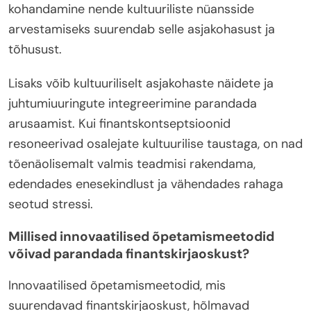
kohandamine nende kultuuriliste nüansside
arvestamiseks suurendab selle asjakohasust ja
tõhusust.
Lisaks võib kultuuriliselt asjakohaste näidete ja
juhtumiuuringute integreerimine parandada
arusaamist. Kui finantskontseptsioonid
resoneerivad osalejate kultuurilise taustaga, on nad
tõenäolisemalt valmis teadmisi rakendama,
edendades enesekindlust ja vähendades rahaga
seotud stressi.
Millised innovaatilised õpetamismeetodid
võivad parandada finantskirjaoskust?
Innovaatilised õpetamismeetodid, mis
suurendavad finantskirjaoskust, hõlmavad