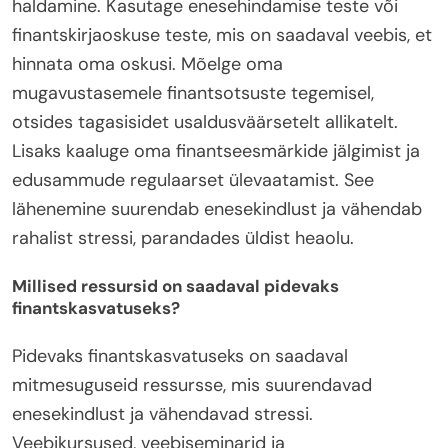
haldamine. Kasutage enesehindamise teste või
finantskirjaoskuse teste, mis on saadaval veebis, et
hinnata oma oskusi. Mõelge oma
mugavustasemele finantsotsuste tegemisel,
otsides tagasisidet usaldusväärsetelt allikatelt.
Lisaks kaaluge oma finantseesmärkide jälgimist ja
edusammude regulaarset ülevaatamist. See
lähenemine suurendab enesekindlust ja vähendab
rahalist stressi, parandades üldist heaolu.
Millised ressursid on saadaval pidevaks
finantskasvatuseks?
Pidevaks finantskasvatuseks on saadaval
mitmesuguseid ressursse, mis suurendavad
enesekindlust ja vähendavad stressi.
Veebikursused, veebiseminarid ja