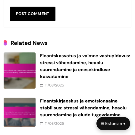
Related News
Finantskasvatus ja vaimne vastupidavus:
stressi vähendamine, heaolu
suurendamine ja enesekindluse
kasvatamine
11/08/2025
Finantskirjaoskus ja emotsionaalne
stabiilsus: stressi vähendamine, heaolu
suurendamine ja elude tugevdamine
🌐 Estonian ▾
11/08/2025