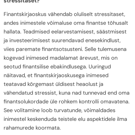
stressitaset?
Finantskirjaoskus vähendab oluliselt stressitaset,
andes inimestele võimaluse oma finantse tõhusalt
hallata. Teadmised eelarvestamisest, säästmisest
ja investeerimisest suurendavad enesekindlust,
viies paremate finantsotsusteni. Selle tulemusena
kogevad inimesed madalamat ärevust, mis on
seotud finantsilise ebakindlusega. Uuringud
näitavad, et finantskirjaoskusega inimesed
teatavad kõrgemast üldisest heaolust ja
vähendatud stressist, kuna nad tunnevad end oma
finantsolukordade üle rohkem kontrolli omavatena.
See volitamine loob turvatunde, võimaldades
inimestel keskenduda teistele elu aspektidele ilma
rahamurede koormata.