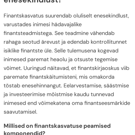
Finantskasvatus suurendab oluliselt enesekindlust,
varustades inimesi hädavajalike
finantsteadmistega. See teadmine vähendab
rahaga seotud ärevust ja edendab kontrollitunnet
isiklike finantste üle. Selle tulemusena kogevad
inimesed paremat heaolu ja otsuste tegemise
võimet. Uuringud näitavad, et finantskirjaoskus viib
paremate finantskäitumisteni, mis omakorda
tõstab enesehinnangut. Eelarvestamise, säästmise
ja investeerimise mõistmise kaudu tunnevad
inimesed end võimekatena oma finantseesmärkide
saavutamisel.
Millised on finantskasvatuse peamised
komponendid?