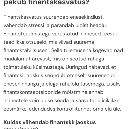
pakub finantskasvatus?
Finantskasvatus suurendab enesekindlust,
vähendab stressi ja parandab üldist heaolu.
Finantsteadmistega varustatud inimesed teevad
teadlikke otsuseid, mis viivad suurema
finantsstabiilsuseni. Selle tulemusena kogevad nad
madalamat ärevust, mis on seotud rahaga
toimetuleku küsimustega. Uuringud näitavad, et
finantskirjaoskus seondub otseselt suurenenud
enesehinnangu ja eluga rahulolu tasemega. Lisaks,
finantskontseptsioonide mõistmine annab
inimestele võimaluse seada ja saavutada isiklikke
eesmärke, edendades kontrollitunnet oma elu üle.
Kuidas vähendab finantskirjaoskus