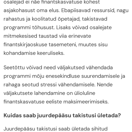
osalejad ei näe finantskasvatuse kohest
asjakohasust oma elus. Ebapiisavad ressursid, nagu
rahastus ja koolitatud õpetajad, takistavad
programmi tõhusust. Lisaks võivad osalejate
mitmekesised taustad viia erinevate
finantskirjaoskuse tasemeteni, muutes sisu
kohandamise keeruliseks.
Seetõttu võivad need väljakutsed vähendada
programmi mõju enesekindluse suurendamisele ja
rahaga seotud stressi vähendamisele. Nende
väljakutsete lahendamine on ülioluline
finantskasvatuse eeliste maksimeerimiseks.
Kuidas saab juurdepääsu takistusi ületada?
Juurdepääsu takistusi saab ületada sihitud