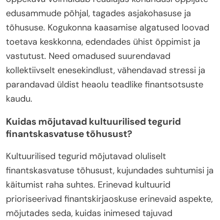
edusammude põhjal, tagades asjakohasuse ja
tõhususe. Kogukonna kaasamise algatused loovad
toetava keskkonna, edendades ühist õppimist ja
vastutust. Need omadused suurendavad
kollektiivselt enesekindlust, vähendavad stressi ja
parandavad üldist heaolu teadlike finantsotsuste
kaudu.
Kuidas mõjutavad kultuurilised tegurid
finantskasvatuse tõhusust?
Kultuurilised tegurid mõjutavad oluliselt
finantskasvatuse tõhusust, kujundades suhtumisi ja
käitumist raha suhtes. Erinevad kultuurid
prioriseerivad finantskirjaoskuse erinevaid aspekte,
mõjutades seda, kuidas inimesed tajuvad