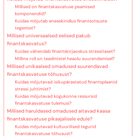
Millised on finantskasvatuse peamised
komponendid?
Kuidas mõjutab enesekindlus finantsotsuste
tegemist?
Millised universaalsed eelised pakub
finantskasvatus?
Kuidas vähendab finantskirjaoskus stressitaset?
Milline roll on teadmistel heaolu suurendamisel?
Millised unikaalsed omadused suurendavad
finantskasvatuse tõhusust?
Kuidas mõjutavad isikupärastatud finantsplaanid
stressi juhtimist?
Kuidas mõjutavad kogukonna ressursid
finantskasvatuse tulemusi?
Millised haruldased omadused aitavad kaasa
finantskasvatuse pikaajalisele edule?
Kuidas mõjutavad kultuurilised tegurid
finantskasvatuse tõhusust?