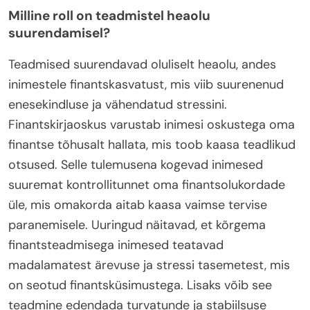
Milline roll on teadmistel heaolu
suurendamisel?
Teadmised suurendavad oluliselt heaolu, andes
inimestele finantskasvatust, mis viib suurenenud
enesekindluse ja vähendatud stressini.
Finantskirjaoskus varustab inimesi oskustega oma
finantse tõhusalt hallata, mis toob kaasa teadlikud
otsused. Selle tulemusena kogevad inimesed
suuremat kontrollitunnet oma finantsolukordade
üle, mis omakorda aitab kaasa vaimse tervise
paranemisele. Uuringud näitavad, et kõrgema
finantsteadmisega inimesed teatavad
madalamatest ärevuse ja stressi tasemetest, mis
on seotud finantsküsimustega. Lisaks võib see
teadmine edendada turvatunde ja stabiilsuse