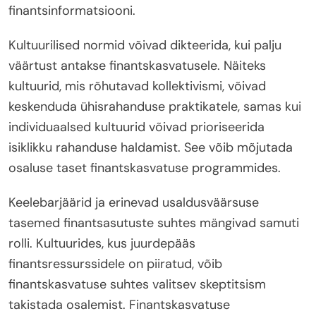
finantsinformatsiooni.
Kultuurilised normid võivad dikteerida, kui palju
väärtust antakse finantskasvatusele. Näiteks
kultuurid, mis rõhutavad kollektivismi, võivad
keskenduda ühisrahanduse praktikatele, samas kui
individuaalsed kultuurid võivad prioriseerida
isiklikku rahanduse haldamist. See võib mõjutada
osaluse taset finantskasvatuse programmides.
Keelebarjäärid ja erinevad usaldusväärsuse
tasemed finantsasutuste suhtes mängivad samuti
rolli. Kultuurides, kus juurdepääs
finantsressurssidele on piiratud, võib
finantskasvatuse suhtes valitsev skeptitsism
takistada osalemist. Finantskasvatuse