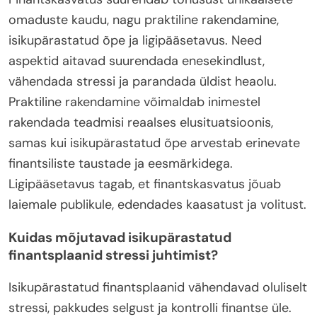
omaduste kaudu, nagu praktiline rakendamine,
isikupärastatud õpe ja ligipääsetavus. Need
aspektid aitavad suurendada enesekindlust,
vähendada stressi ja parandada üldist heaolu.
Praktiline rakendamine võimaldab inimestel
rakendada teadmisi reaalses elusituatsioonis,
samas kui isikupärastatud õpe arvestab erinevate
finantsiliste taustade ja eesmärkidega.
Ligipääsetavus tagab, et finantskasvatus jõuab
laiemale publikule, edendades kaasatust ja volitust.
Kuidas mõjutavad isikupärastatud
finantsplaanid stressi juhtimist?
Isikupärastatud finantsplaanid vähendavad oluliselt
stressi, pakkudes selgust ja kontrolli finantse üle.