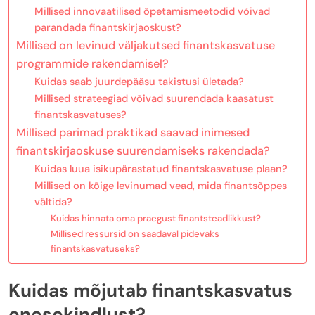
Millised innovaatilised õpetamismeetodid võivad
parandada finantskirjaoskust?
Millised on levinud väljakutsed finantskasvatuse
programmide rakendamisel?
Kuidas saab juurdepääsu takistusi ületada?
Millised strateegiad võivad suurendada kaasatust
finantskasvatuses?
Millised parimad praktikad saavad inimesed
finantskirjaoskuse suurendamiseks rakendada?
Kuidas luua isikupärastatud finantskasvatuse plaan?
Millised on kõige levinumad vead, mida finantsõppes
vältida?
Kuidas hinnata oma praegust finantsteadlikkust?
Millised ressursid on saadaval pidevaks
finantskasvatuseks?
Kuidas mõjutab finantskasvatus
enesekindlust?