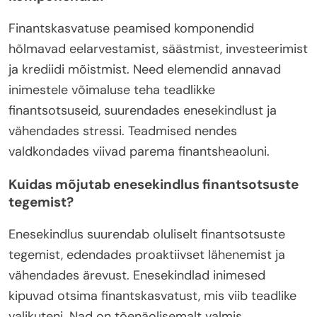
Finantskasvatuse peamised komponendid
hõlmavad eelarvestamist, säästmist, investeerimist
ja krediidi mõistmist. Need elemendid annavad
inimestele võimaluse teha teadlikke
finantsotsuseid, suurendades enesekindlust ja
vähendades stressi. Teadmised nendes
valdkondades viivad parema finantsheaoluni.
Kuidas mõjutab enesekindlus finantsotsuste
tegemist?
Enesekindlus suurendab oluliselt finantsotsuste
tegemist, edendades proaktiivset lähenemist ja
vähendades ärevust. Enesekindlad inimesed
kipuvad otsima finantskasvatust, mis viib teadlike
valikuteni. Nad on tõenäolisemalt valmis