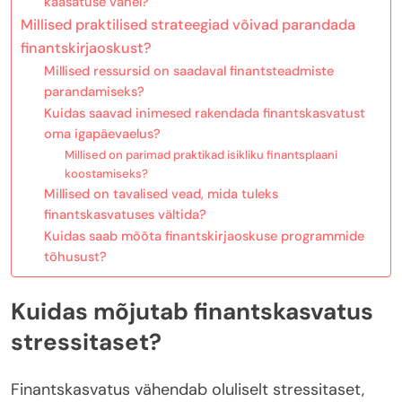
kaasatuse vahel?
Millised praktilised strateegiad võivad parandada
finantskirjaoskust?
Millised ressursid on saadaval finantsteadmiste
parandamiseks?
Kuidas saavad inimesed rakendada finantskasvatust
oma igapäevaelus?
Millised on parimad praktikad isikliku finantsplaani
koostamiseks?
Millised on tavalised vead, mida tuleks
finantskasvatuses vältida?
Kuidas saab mõõta finantskirjaoskuse programmide
tõhusust?
Kuidas mõjutab finantskasvatus
stressitaset?
Finantskasvatus vähendab oluliselt stressitaset,