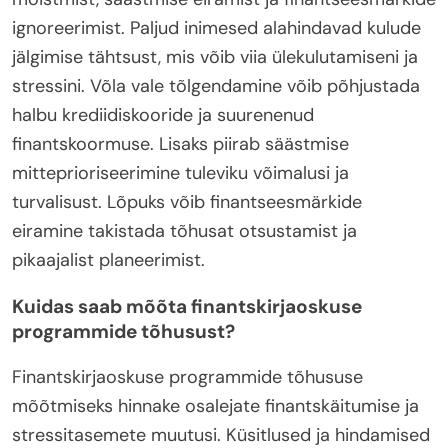
ignoreerimist. Paljud inimesed alahindavad kulude
jälgimise tähtsust, mis võib viia ülekulutamiseni ja
stressini. Võla vale tõlgendamine võib põhjustada
halbu krediidiskooride ja suurenenud
finantskoormuse. Lisaks piirab säästmise
mitteprioriseerimine tuleviku võimalusi ja
turvalisust. Lõpuks võib finantseesmärkide
eiramine takistada tõhusat otsustamist ja
pikaajalist planeerimist.
Kuidas saab mõõta finantskirjaoskuse
programmide tõhusust?
Finantskirjaoskuse programmide tõhususe
mõõtmiseks hinnake osalejate finantskäitumise ja
stressitasemete muutusi. Küsitlused ja hindamised