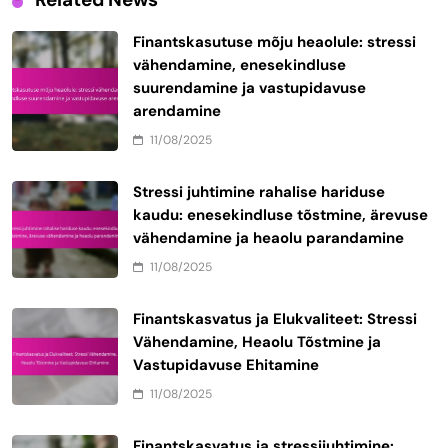
Finantskasutuse mõju heaolule: stressi
vähendamine, enesekindluse
suurendamine ja vastupidavuse
arendamine
11/08/2025
Stressi juhtimine rahalise hariduse
kaudu: enesekindluse tõstmine, ärevuse
vähendamine ja heaolu parandamine
11/08/2025
Finantskasvatus ja Elukvaliteet: Stressi
Vähendamine, Heaolu Tõstmine ja
Vastupidavuse Ehitamine
11/08/2025
Finantskasvatus ja stressijuhtimine: