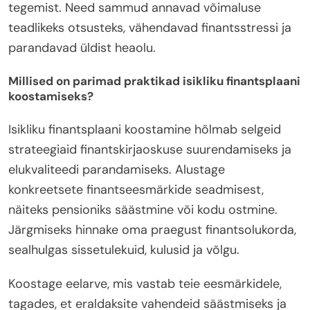
tegemist. Need sammud annavad võimaluse
teadlikeks otsusteks, vähendavad finantsstressi ja
parandavad üldist heaolu.
Millised on parimad praktikad isikliku finantsplaani
koostamiseks?
Isikliku finantsplaani koostamine hõlmab selgeid
strateegiaid finantskirjaoskuse suurendamiseks ja
elukvaliteedi parandamiseks. Alustage
konkreetsete finantseesmärkide seadmisest,
näiteks pensioniks säästmine või kodu ostmine.
Järgmiseks hinnake oma praegust finantsolukorda,
sealhulgas sissetulekuid, kulusid ja võlgu.
Koostage eelarve, mis vastab teie eesmärkidele,
tagades, et eraldaksite vahendeid säästmiseks ja