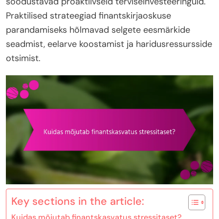
soodustavad proaktiivseid terviseinvesteeringuid.
Praktilised strateegiad finantskirjaoskuse
parandamiseks hõlmavad selgete eesmärkide
seadmist, eelarve koostamist ja haridusressursside
otsimist.
Key sections in the article:
Kuidas mõjutab finantskasvatus stressitaset?