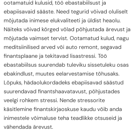
ootamatuid kulusid, töö ebastabiilsust ja
ebapiisavaid sääste. Need tegurid võivad oluliselt
mõjutada inimese elukvaliteeti ja üldist heaolu.
Näiteks võivad kõrged võlad põhjustada ärevust ja
mõjutada vaimset tervist. Ootamatud kulud, nagu
meditsiinilised arved või auto remont, segavad
finantsplaane ja tekitavad lisastressi. Töö
ebastabiilsus suurendab tuleviku sissetuleku osas
ebakindlust, muutes eelarvestamise tõhusaks.
Lõpuks, hädaolukordadeks ebapiisavad säästud
suurendavad finantshaavatavust, põhjustades
veelgi rohkem stressi. Nende stressorite
käsitlemine finantskirjaoskuse kaudu võib anda
inimestele võimaluse teha teadlikke otsuseid ja
vähendada ärevust.