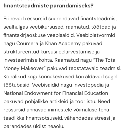
finantsteadmiste parandamiseks?
Erinevad ressursid suurendavad finantsteadmisi,
sealhulgas veebikursused, raamatud, töötoad ja
finantskirjaoskuse veebisaidid. Veebiplatvormid
nagu Coursera ja Khan Academy pakuvad
struktureeritud kursusi eelarvestamise ja
investeerimise kohta. Raamatud nagu “The Total
Money Makeover” pakuvad teostatavaid teadmisi.
Kohalikud kogukonnakeskused korraldavad sageli
töötubasid. Veebisaidid nagu Investopedia ja
National Endowment for Financial Education
pakuvad põhjalikke artikleid ja tööriistu. Need
ressursid annavad inimestele võimaluse teha
teadlikke finantsotsuseid, vähendades stressi ja
parandades üldist heaolu.