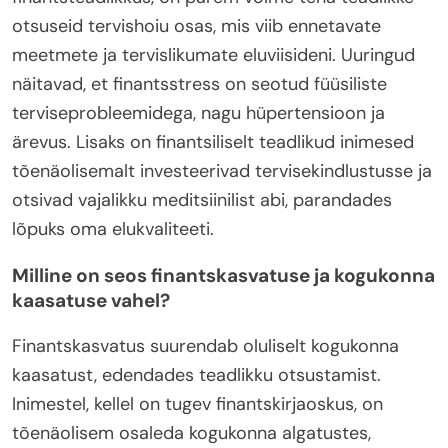
otsuseid tervishoiu osas, mis viib ennetavate
meetmete ja tervislikumate eluviisideni. Uuringud
näitavad, et finantsstress on seotud füüsiliste
terviseprobleemidega, nagu hüpertensioon ja
ärevus. Lisaks on finantsiliselt teadlikud inimesed
tõenäolisemalt investeerivad tervisekindlustusse ja
otsivad vajalikku meditsiinilist abi, parandades
lõpuks oma elukvaliteeti.
Milline on seos finantskasvatuse ja kogukonna
kaasatuse vahel?
Finantskasvatus suurendab oluliselt kogukonna
kaasatust, edendades teadlikku otsustamist.
Inimestel, kellel on tugev finantskirjaoskus, on
tõenäolisem osaleda kogukonna algatustes,