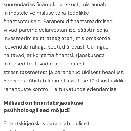
suurendades finantskirjaoskust, mis annab
inimestele võimaluse teha teadlikke
finantsotsuseid. Paranenud finantsteadmised
viivad parema eelarvestamise, säästmise ja
investeerimise strateegiateni, mis omakorda
leevendab rahaga seotud ärevust. Uuringud
näitavad, et kõrgema finantskirjaoskusega
inimesed teatavad madalamatest
stressitasemetest ja paranenud üldisest heaolust.
See seos rõhutab finantskasvatuse tähtsust isiklike
rahanduste kontrolli ja turvatunde edendamisel.
Millised on finantskirjaoskuse
psühholoogilised mõjud?
Finantskirjaoskus parandab oluliselt