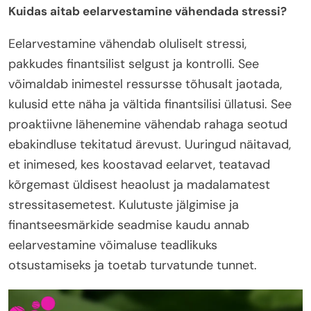
Kuidas aitab eelarvestamine vähendada stressi?
Eelarvestamine vähendab oluliselt stressi,
pakkudes finantsilist selgust ja kontrolli. See
võimaldab inimestel ressursse tõhusalt jaotada,
kulusid ette näha ja vältida finantsilisi üllatusi. See
proaktiivne lähenemine vähendab rahaga seotud
ebakindluse tekitatud ärevust. Uuringud näitavad,
et inimesed, kes koostavad eelarvet, teatavad
kõrgemast üldisest heaolust ja madalamatest
stressitasemetest. Kulutuste jälgimise ja
finantseesmärkide seadmise kaudu annab
eelarvestamine võimaluse teadlikuks
otsustamiseks ja toetab turvatunde tunnet.