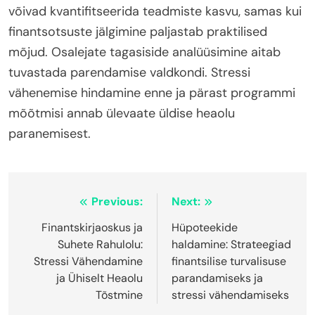
võivad kvantifitseerida teadmiste kasvu, samas kui
finantsotsuste jälgimine paljastab praktilised
mõjud. Osalejate tagasiside analüüsimine aitab
tuvastada parendamise valdkondi. Stressi
vähenemise hindamine enne ja pärast programmi
mõõtmisi annab ülevaate üldise heaolu
paranemisest.
Post
Previous:
Next:
navigation
Finantskirjaoskus ja
Hüpoteekide
Suhete Rahulolu:
haldamine: Strateegiad
Stressi Vähendamine
finantsilise turvalisuse
ja Ühiselt Heaolu
parandamiseks ja
Tõstmine
stressi vähendamiseks