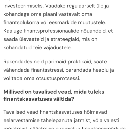
investeerimiseks. Vaadake regulaarselt üle ja
kohandage oma plaani vastavalt oma
finantsolukorra või eesmärkide muutustele.
Kaaluge finantsprofessionaalide nõuandeid, et
saada ülevaateid ja strateegiaid, mis on
kohandatud teie vajadustele.
Rakendades neid parimaid praktikaid, saate
vähendada finantsstressi, parandada heaolu ja
volitada oma otsustusprotsessi.
Millised on tavalised vead, mida tuleks
finantskasvatuses vältida?
Tavalised vead finantskasvatuses hõlmavad
eelarvestamise tähelepanuta jätmist, võla valesti
mõistmist, säästmise eiramist ja finantseesmärkide