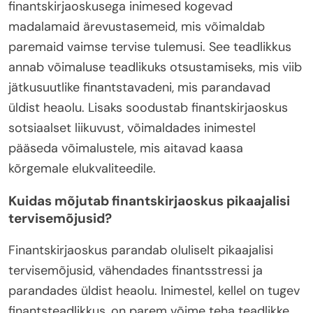
finantskirjaoskusega inimesed kogevad
madalamaid ärevustasemeid, mis võimaldab
paremaid vaimse tervise tulemusi. See teadlikkus
annab võimaluse teadlikuks otsustamiseks, mis viib
jätkusuutlike finantstavadeni, mis parandavad
üldist heaolu. Lisaks soodustab finantskirjaoskus
sotsiaalset liikuvust, võimaldades inimestel
pääseda võimalustele, mis aitavad kaasa
kõrgemale elukvaliteedile.
Kuidas mõjutab finantskirjaoskus pikaajalisi
tervisemõjusid?
Finantskirjaoskus parandab oluliselt pikaajalisi
tervisemõjusid, vähendades finantsstressi ja
parandades üldist heaolu. Inimestel, kellel on tugev
finantsteadlikkus, on parem võime teha teadlikke