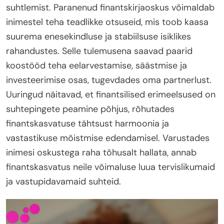
suhtlemist. Paranenud finantskirjaoskus võimaldab
inimestel teha teadlikke otsuseid, mis toob kaasa
suurema enesekindluse ja stabiilsuse isiklikes
rahandustes. Selle tulemusena saavad paarid
koostööd teha eelarvestamise, säästmise ja
investeerimise osas, tugevdades oma partnerlust.
Uuringud näitavad, et finantsilised erimeelsused on
suhtepingete peamine põhjus, rõhutades
finantskasvatuse tähtsust harmoonia ja
vastastikuse mõistmise edendamisel. Varustades
inimesi oskustega raha tõhusalt hallata, annab
finantskasvatus neile võimaluse luua tervislikumaid
ja vastupidavamaid suhteid.