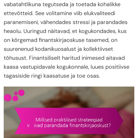
vabatahtlikuna tegutseda ja toetada kohalikke
ettevõtteid. See volitamine viib elukvaliteedi
paranemiseni, vähendades stressi ja parandades
heaolu. Uuringud näitavad, et kogukondades, kus
on kõrgemad finantskirjaoskuse tasemed, on
suurenenud kodanikuosalust ja kollektiivset
tõhusust. Finantsiliselt haritud inimesed aitavad
kaasa vastupidavale kogukonnale, luues positiivse
tagasiside ringi kaasatuse ja toe osas.