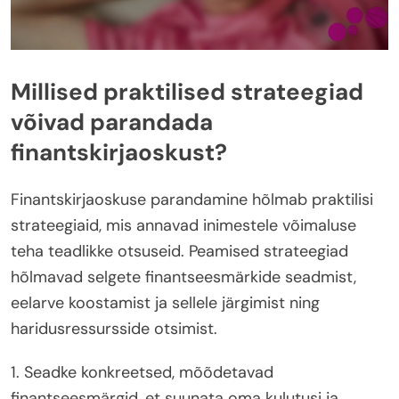
Millised praktilised strateegiad
võivad parandada
finantskirjaoskust?
Finantskirjaoskuse parandamine hõlmab praktilisi
strateegiaid, mis annavad inimestele võimaluse
teha teadlikke otsuseid. Peamised strateegiad
hõlmavad selgete finantseesmärkide seadmist,
eelarve koostamist ja sellele järgimist ning
haridusressursside otsimist.
1. Seadke konkreetsed, mõõdetavad
finantseesmärgid, et suunata oma kulutusi ja