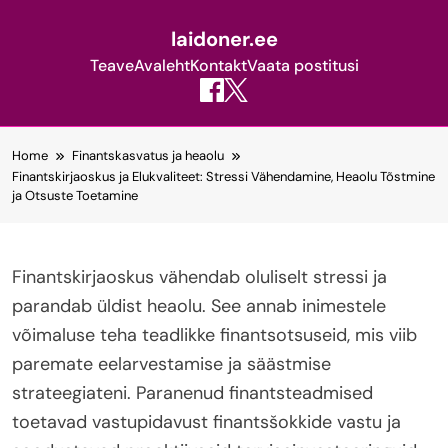
laidoner.ee
Teave
Avaleht
Kontakt
Vaata postitusi
Skip
Home
Finantskasvatus ja heaolu
to
Finantskirjaoskus ja Elukvaliteet: Stressi Vähendamine, Heaolu Tõstmine
content
ja Otsuste Toetamine
Finantskirjaoskus vähendab oluliselt stressi ja
parandab üldist heaolu. See annab inimestele
võimaluse teha teadlikke finantsotsuseid, mis viib
paremate eelarvestamise ja säästmise
strateegiateni. Paranenud finantsteadmised
toetavad vastupidavust finantsšokkide vastu ja