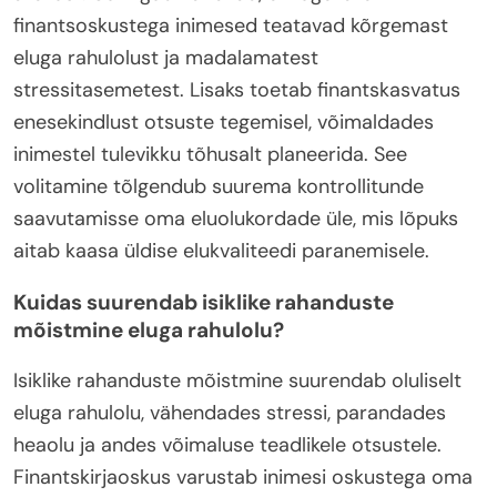
finantsoskustega inimesed teatavad kõrgemast
eluga rahulolust ja madalamatest
stressitasemetest. Lisaks toetab finantskasvatus
enesekindlust otsuste tegemisel, võimaldades
inimestel tulevikku tõhusalt planeerida. See
volitamine tõlgendub suurema kontrollitunde
saavutamisse oma eluolukordade üle, mis lõpuks
aitab kaasa üldise elukvaliteedi paranemisele.
Kuidas suurendab isiklike rahanduste
mõistmine eluga rahulolu?
Isiklike rahanduste mõistmine suurendab oluliselt
eluga rahulolu, vähendades stressi, parandades
heaolu ja andes võimaluse teadlikele otsustele.
Finantskirjaoskus varustab inimesi oskustega oma