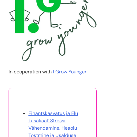
In cooperation with
I Grow Younger
Sulle võib samuti meeldida
Finantskasvatus ja Elu
Tasakaal: Stressi
Vähendamine, Heaolu
Tõstmine ja Usalduse