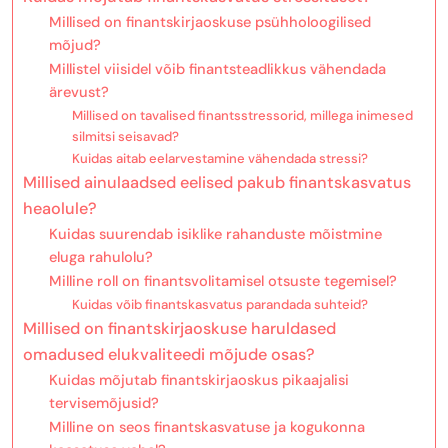
Millised on finantskirjaoskuse psühholoogilised
mõjud?
Millistel viisidel võib finantsteadlikkus vähendada
ärevust?
Millised on tavalised finantsstressorid, millega inimesed
silmitsi seisavad?
Kuidas aitab eelarvestamine vähendada stressi?
Millised ainulaadsed eelised pakub finantskasvatus
heaolule?
Kuidas suurendab isiklike rahanduste mõistmine
eluga rahulolu?
Milline roll on finantsvolitamisel otsuste tegemisel?
Kuidas võib finantskasvatus parandada suhteid?
Millised on finantskirjaoskuse haruldased
omadused elukvaliteedi mõjude osas?
Kuidas mõjutab finantskirjaoskus pikaajalisi
tervisemõjusid?
Milline on seos finantskasvatuse ja kogukonna