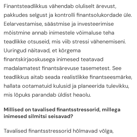
Finantsteadlikkus vähendab oluliselt ärevust,
pakkudes selgust ja kontrolli finantsolukordade üle.
Eelarvestamise, säästmise ja investeerimise
mõistmine annab inimestele võimaluse teha
teadlikke otsuseid, mis viib stressi vähenemiseni.
Uuringud näitavad, et kõrgema
finantskirjaoskusega inimesed teatavad
madalamatest finantsärevuse tasemetest. See
teadlikkus aitab seada realistlikke finantseesmärke,
hallata ootamatuid kulusid ja planeerida tulevikku,
mis lõpuks parandab üldist heaolu.
Millised on tavalised finantsstressorid, millega
inimesed silmitsi seisavad?
Tavalised finantsstressorid hõlmavad võlga,