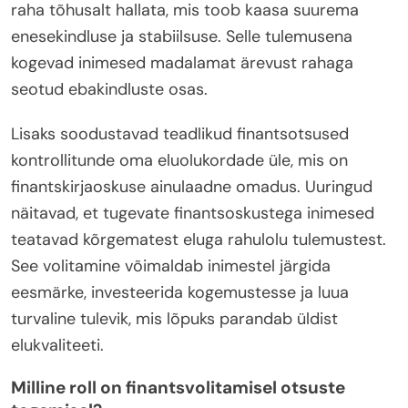
raha tõhusalt hallata, mis toob kaasa suurema
enesekindluse ja stabiilsuse. Selle tulemusena
kogevad inimesed madalamat ärevust rahaga
seotud ebakindluste osas.
Lisaks soodustavad teadlikud finantsotsused
kontrollitunde oma eluolukordade üle, mis on
finantskirjaoskuse ainulaadne omadus. Uuringud
näitavad, et tugevate finantsoskustega inimesed
teatavad kõrgematest eluga rahulolu tulemustest.
See volitamine võimaldab inimestel järgida
eesmärke, investeerida kogemustesse ja luua
turvaline tulevik, mis lõpuks parandab üldist
elukvaliteeti.
Milline roll on finantsvolitamisel otsuste