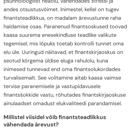
psühholoogilist heaolu, vähendades stressi ja
andes otsustusvõimet. Inimestel, kellel on tugev
finantsteadlikkus, on madalam ärevustunne raha
haldamise osas. Paranenud finantsoskused toovad
kaasa suurema enesekindluse teadlike valikute
tegemisel, mis lõpuks toetab kontrolli tunnet oma
elu üle. Uuringud näitavad, et finantskirjaoskus on
seotud kõrgema üldise eluga rahulolu, kuna
inimesed tunnevad end oma finantsolukordades
turvalisemalt. See volitamine aitab kaasa vaimse
tervise paranemisele ja vastupidavusele
finantsšokkide vastu, rõhutades finantskirjaoskuse
ainulaadset omadust elukvaliteedi parandamisel.
Millistel viisidel võib finantsteadlikkus
vähendada ärevust?