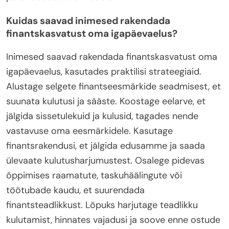
Kuidas saavad inimesed rakendada
finantskasvatust oma igapäevaelus?
Inimesed saavad rakendada finantskasvatust oma
igapäevaelus, kasutades praktilisi strateegiaid.
Alustage selgete finantseesmärkide seadmisest, et
suunata kulutusi ja sääste. Koostage eelarve, et
jälgida sissetulekuid ja kulusid, tagades nende
vastavuse oma eesmärkidele. Kasutage
finantsrakendusi, et jälgida edusamme ja saada
ülevaate kulutusharjumustest. Osalege pidevas
õppimises raamatute, taskuhäälingute või
töötubade kaudu, et suurendada
finantsteadlikkust. Lõpuks harjutage teadlikku
kulutamist, hinnates vajadusi ja soove enne ostude